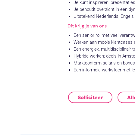
Je kunt inspireren: presentati
Je behoudt overzicht in een dy
Uitstekend Nederlands; Engel
Dit krijg je van ons
Een senior rol met veel verantw
Werken aan mooie klantcases e
Een energiek, multidisciplinair
Hybride werken: deels in Amster
Marktconform salaris en bonusre
Een informele werksfeer met l
Solliciteer
All