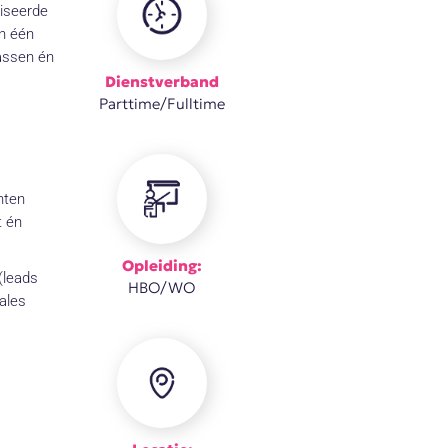
liseerde
in één
assen én
Dienstverband
Parttime/Fulltime
nten
t én
Opleiding:
(leads
HBO/WO
sales