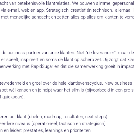
racht van betekenisvolle klantrelaties. We bouwen slimme, gepersona
a e-mail, web en app. Strategisch, creatief én technisch, allemaal 
et menselijke aandacht en zetten alles op alles om klanten te verr
 de business partner van onze klanten. Niet “de leverancier”, maar de
r speelt, inspireert en soms de klant op scherp zet. Jij zorgt dat kla
enwerking met RapidSugar en dat die samenwerking groeit in impac
anttevredenheid en groei over de hele klantlevenscyclus. New business 
je spot wél kansen en je helpt waar het slim is (bijvoorbeeld in een pre-
f quickscan).
en per klant (doelen, roadmap, resultaten, next steps)
dere niveaus (operationeel, tactisch en strategisch)
 en leiden: prestaties, learnings en prioriteiten