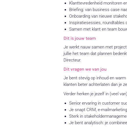
Klanttevredenheid monitoren en
Briefing: van business case naa
Onboarding van nieuwe stakehol
Inspiratiesessies, roundtables o
Samen met klant en team bouwe
Dit is jouw team
Je werkt nauw samen met project
jullie het team dat plannen beden
Directeur.
Dit vragen we van jou
Je bent stevig op inhoud en warm o
klanten beter achterlaten dan je ze
Verder herken je jezelf in (veel van)
Senior ervaring in customer s
Je snapt CRM, e-mailmarketing 
Sterk in stakeholdermanagemen
Je bent analytisch: je combinee