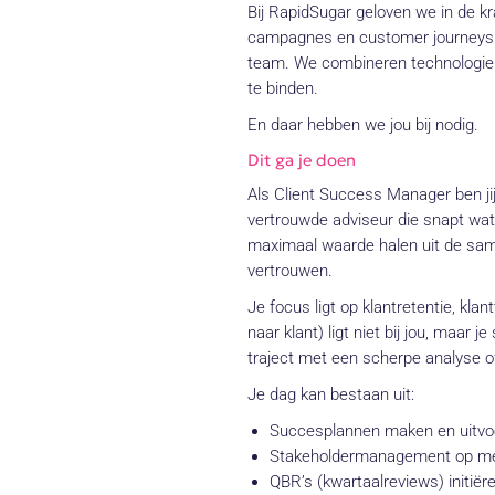
Bij RapidSugar geloven we in de k
campagnes en customer journeys vi
team. We combineren technologie m
te binden.
En daar hebben we jou bij nodig.
Dit ga je doen
Als Client Success Manager ben jij
vertrouwde adviseur die snapt wat e
maximaal waarde halen uit de sam
vertrouwen.
Je focus ligt op klantretentie, kl
naar klant) ligt niet bij jou, maar 
traject met een scherpe analyse o
Je dag kan bestaan uit:
Succesplannen maken en uitvoer
Stakeholdermanagement op meer
QBR’s (kwartaalreviews) initiëren