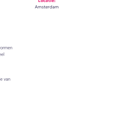
Locatie:
Amsterdam
 vormen
eel
ie van