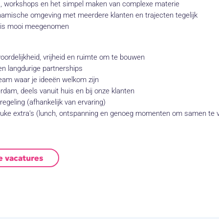
es, workshops en het simpel maken van complexe materie
namische omgeving met meerdere klanten en trajecten tegelijk
s is mooi meegenomen
oordelijkheid, vrijheid en ruimte om te bouwen
n langdurige partnerships
 team waar je ideeën welkom zijn
dam, deels vanuit huis en bij onze klanten
geling (afhankelijk van ervaring)
euke extra’s (lunch, ontspanning en genoeg momenten om samen te v
e vacatures