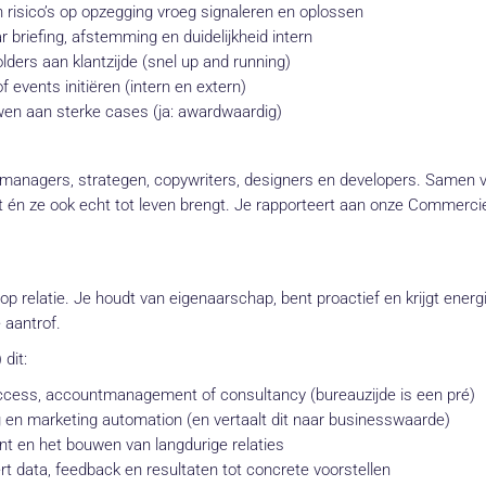
 risico’s op opzegging vroeg signaleren en oplossen
r briefing, afstemming en duidelijkheid intern
ders aan klantzijde (snel up and running)
f events initiëren (intern en extern)
n aan sterke cases (ja: awardwaardig)
managers, strategen, copywriters, designers en developers. Samen
kt én ze ook echt tot leven brengt. Je rapporteert aan onze Commerci
p relatie. Je houdt van eigenaarschap, bent proactief en krijgt energ
 aantrof.
 dit:
uccess, accountmanagement of consultancy (bureauzijde is een pré)
en marketing automation (en vertaalt dit naar businesswaarde)
t en het bouwen van langdurige relaties
rt data, feedback en resultaten tot concrete voorstellen