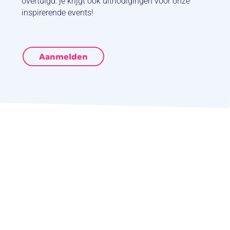
overtuigd: je krijgt ook uitnodigingen voor onze
inspirerende events!
Aanmelden
+3120 3469010