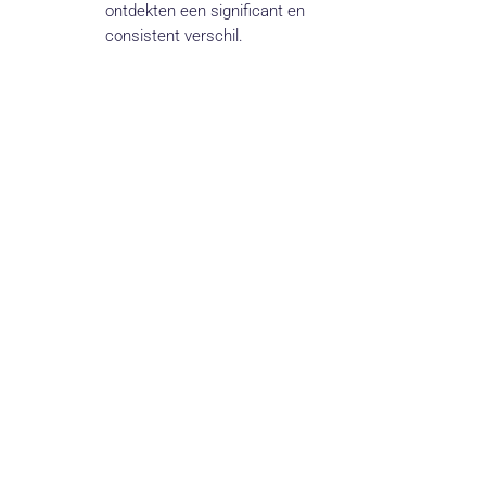
ontdekten een significant en
consistent verschil.
Opvallend
Met een omzet die 2,52 keer zo groot
is als de controlegroep, kunnen we
rustig stellen dat deze campagne een
ongekend succes is geworden.
HotelSpecials.nl gebruikt deze
campagne nu voor hun hele database.
DEZE CASE WON DE