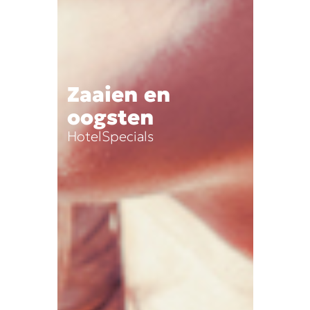
Zaaien en
oogsten
HotelSpecials