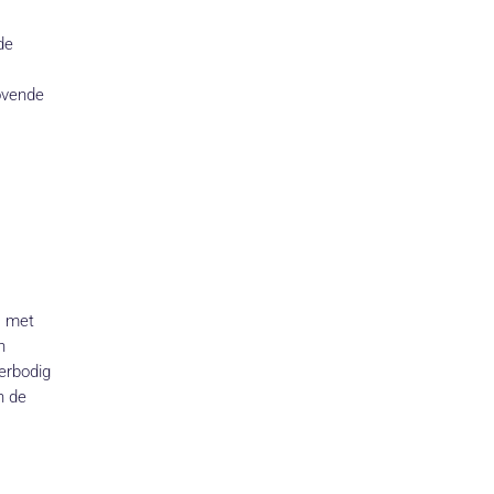
de
rovende
s met
n
erbodig
n de