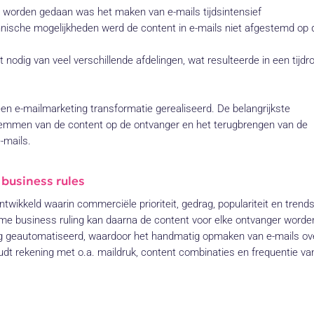
worden gedaan was het maken van e-mails tijdsintensief
hnische mogelijkheden werd de content in e-mails niet afgestemd op 
 nodig van veel verschillende afdelingen, wat resulteerde in een tijd
n e-mailmarketing transformatie gerealiseerd. De belangrijkste
stemmen van de content op de ontvanger en het terugbrengen van de
-mails.
business rules
twikkeld waarin commerciële prioriteit, gedrag, populariteit en trend
me business ruling kan daarna de content voor elke ontvanger worde
dig geautomatiseerd, waardoor het handmatig opmaken van e-mails ov
udt rekening met o.a. maildruk, content combinaties en frequentie va