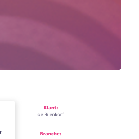
Klant:
de Bijenkorf
r
Branche: