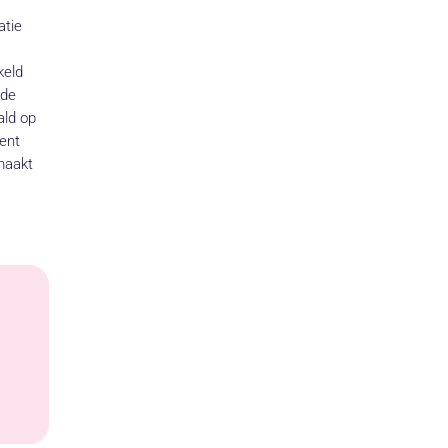
atie
keld
 de
ald op
ent
maakt