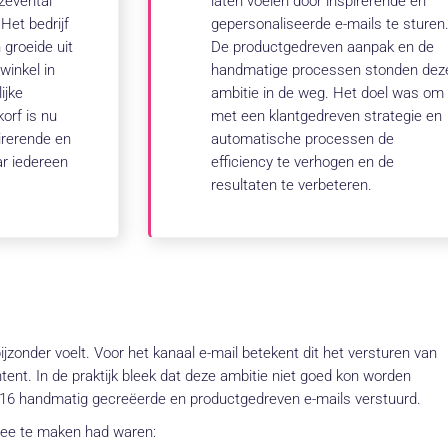
zevental
laten voelen door inspirerende en
Het bedrijf
gepersonaliseerde e-mails te sturen
 groeide uit
De productgedreven aanpak en de
winkel in
handmatige processen stonden dez
ijke
ambitie in de weg. Het doel was om
orf is nu
met een klantgedreven strategie en
irerende en
automatische processen de
r iedereen
efficiency te verhogen en de
resultaten te verbeteren.
 bijzonder voelt. Voor het kanaal e-mail betekent dit het versturen van
ent. In de praktijk bleek dat deze ambitie niet goed kon worden
16 handmatig gecreëerde en productgedreven e-mails verstuurd.
mee te maken had waren: