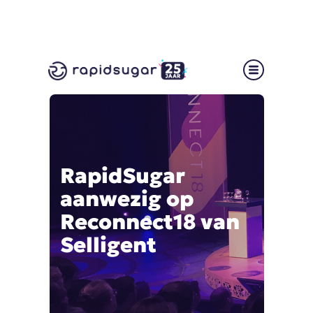
RapidSugar
aanwezig op
Reconnect18 van
Selligent