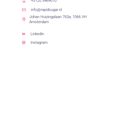
+3120 3469010
info@rapidsugar.nl
Johan Huizingalaan 763a, 1066 VH
Amsterdam
Linkedin
Instagram
Facebook
Privacystatement
© 2026 Rapidsugar