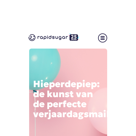
Hieperdepiep:
de kunst van
de perfecte
verjaardagsmail